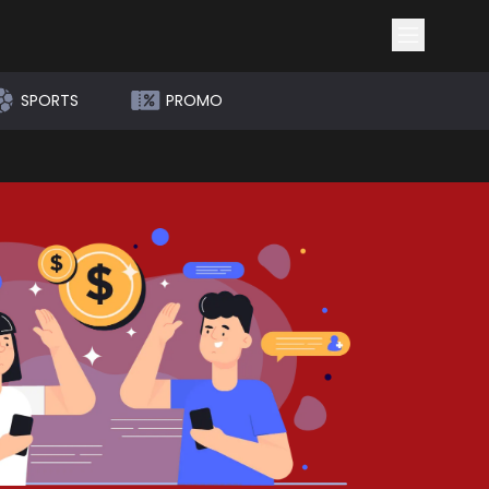
SPORTS
PROMO